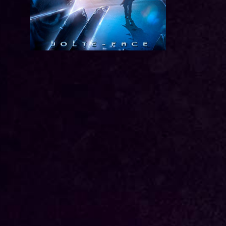
Récidive
L'ombre et la l
Mémoires... live
D'un autre san
Signe de Vie 2
Ange ou Démo
Signe de vie