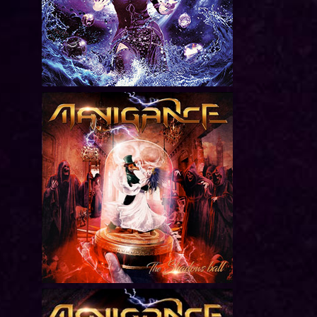
The Shadows B
Le bal des omb