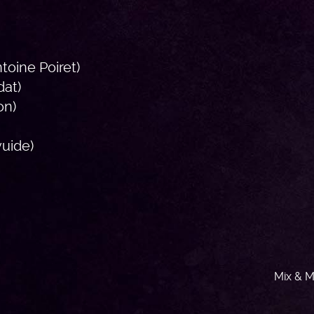
ntoine Poiret)
dat)
on)
vuide)
Mix & M