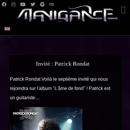
Sélectionnez votre langue
Invité : Patrick Rondat
Patrick Rondat Voilà le septième invité qui nous
rejoindra sur l'album "L'âme de fond" ! Patrick est
un guitariste…