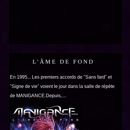
L ' Â M E D E F O N D
En 1995... Les premiers accords de "Sans fard" et
"Signe de vie" voient le jour dans la salle de répète
de MANIGANCE.Depuis,…