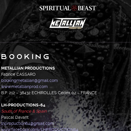
Booking
METALLIAN PRODUCTIONS
Fabrice CASSARO
bookingmetallian@gmail.com
www.metallianprod.com
B.P. 212 – 38432 ECHIROLLES Cédex 02 – FRANCE
LH-PRODUCTIONS-64
South of France & Spain
Pascal Davant
lhproduction64@gmail.com
www.facebook.com/LHPRODUCTION64